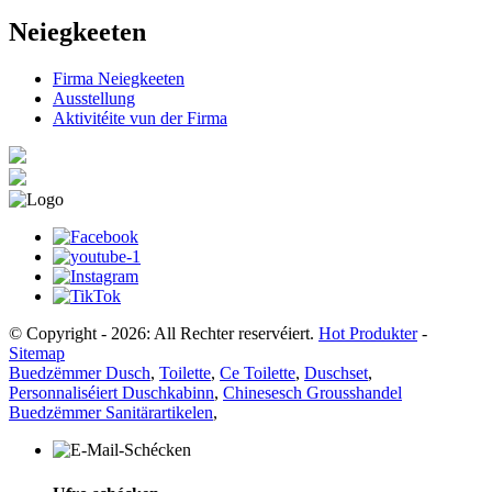
Neiegkeeten
Firma Neiegkeeten
Ausstellung
Aktivitéite vun der Firma
© Copyright - 2026: All Rechter reservéiert.
Hot Produkter
-
Sitemap
Buedzëmmer Dusch
,
Toilette
,
Ce Toilette
,
Duschset
,
Personnaliséiert Duschkabinn
,
Chinesesch Grousshandel
Buedzëmmer Sanitärartikelen
,