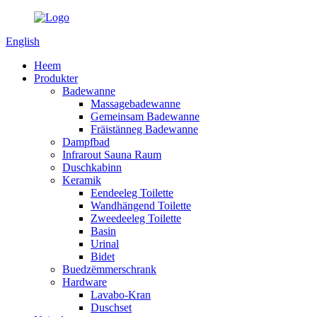
English
Heem
Produkter
Badewanne
Massagebadewanne
Gemeinsam Badewanne
Fräistänneg Badewanne
Dampfbad
Infrarout Sauna Raum
Duschkabinn
Keramik
Eendeeleg Toilette
Wandhängend Toilette
Zweedeeleg Toilette
Basin
Urinal
Bidet
Buedzëmmerschrank
Hardware
Lavabo-Kran
Duschset