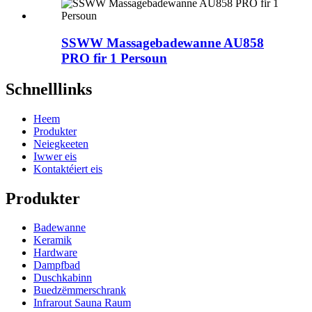
SSWW Massagebadewanne AU858
PRO fir 1 Persoun
Schnelllinks
Heem
Produkter
Neiegkeeten
Iwwer eis
Kontaktéiert eis
Produkter
Badewanne
Keramik
Hardware
Dampfbad
Duschkabinn
Buedzëmmerschrank
Infrarout Sauna Raum