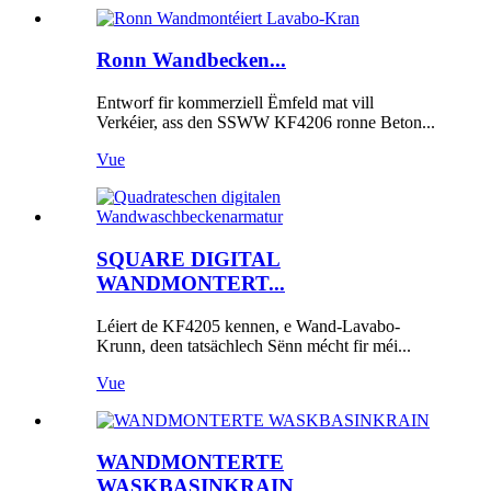
Ronn Wandbecken...
Entworf fir kommerziell Ëmfeld mat vill
Verkéier, ass den SSWW KF4206 ronne Beton...
Vue
SQUARE DIGITAL
WANDMONTERT...
Léiert de KF4205 kennen, e Wand-Lavabo-
Krunn, deen tatsächlech Sënn mécht fir méi...
Vue
WANDMONTERTE
WASKBASINKRAIN