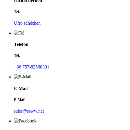
Ufro schécken
Tel.
Ufro schécken
Telefon
Tel.
+86 757-82568391
E-Mail
E-Mail
sales@ssww.net