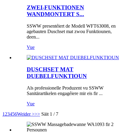
ZWEI-FUNKTIONEN
WANDMONTERT S...
SSWW presentéiert de Modell WFT63008, en
agebauten Duschset mat zwou Funktiounen,
deen...
Vue
DUSCHSET MAT
DUEBELFUNKTIOUN
Als professionelle Produzent vu SSWW
Sanitärartikelen engagéiere mir eis fir ...
Vue
1
2
3
4
5
6
Weider >
>>
Säit 1 / 7