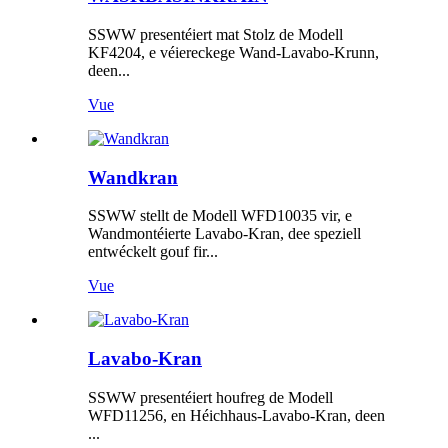
SSWW presentéiert mat Stolz de Modell
KF4204, e véiereckege Wand-Lavabo-Krunn,
deen...
Vue
Wandkran
SSWW stellt de Modell WFD10035 vir, e
Wandmontéierte Lavabo-Kran, dee speziell
entwéckelt gouf fir...
Vue
Lavabo-Kran
SSWW presentéiert houfreg de Modell
WFD11256, en Héichhaus-Lavabo-Kran, deen
...