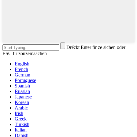
Dréckt Enter fir ze sichen oder
ESC fir zouzemaachen
English
French
German
Portuguese
Spanish
Russian
Japanese
Korean
Arabic
Irish
Greek
Turkish
Italian
Danish