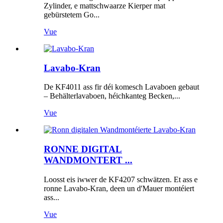
Zylinder, e mattschwaarze Kierper mat
gebürstetem Go...
Vue
Lavabo-Kran
De KF4011 ass fir déi komesch Lavaboen gebaut
– Behälterlavaboen, héichkanteg Becken,...
Vue
RONNE DIGITAL
WANDMONTERT ...
Loosst eis iwwer de KF4207 schwätzen. Et ass e
ronne Lavabo-Kran, deen un d'Mauer montéiert
ass...
Vue