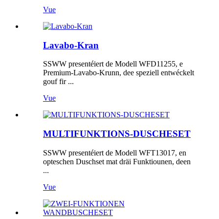
Vue
Lavabo-Kran
SSWW presentéiert de Modell WFD11255, e
Premium-Lavabo-Krunn, dee speziell entwéckelt
gouf fir ...
Vue
MULTIFUNKTIONS-DUSCHESET
SSWW presentéiert de Modell WFT13017, en
opteschen Duschset mat dräi Funktiounen, deen
...
Vue