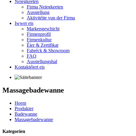
Neiegkeeten
Firma Neiegkeeten
Ausstellung
Aktivitéite vun der Firma
Iwwer eis
Markengeschicht
Firmenprofil
Firmenkultur
Éier & Zertifikat
Fabréck & Showroom
FAQ
Ausstellungshal
Kontaktéiert eis
Massagebadewanne
Heem
Produkter
Badewanne
Massagebadewanne
Kategorien