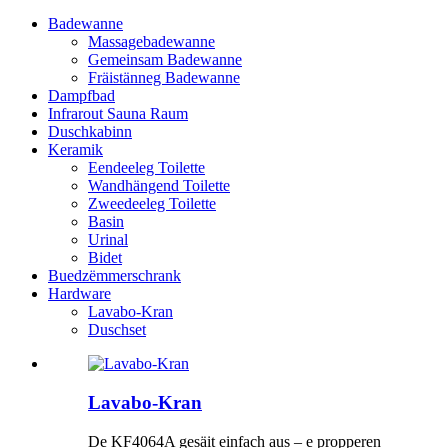
Badewanne
Massagebadewanne
Gemeinsam Badewanne
Fräistänneg Badewanne
Dampfbad
Infrarout Sauna Raum
Duschkabinn
Keramik
Eendeeleg Toilette
Wandhängend Toilette
Zweedeeleg Toilette
Basin
Urinal
Bidet
Buedzëmmerschrank
Hardware
Lavabo-Kran
Duschset
Lavabo-Kran
De KF4064A gesäit einfach aus – e propperen