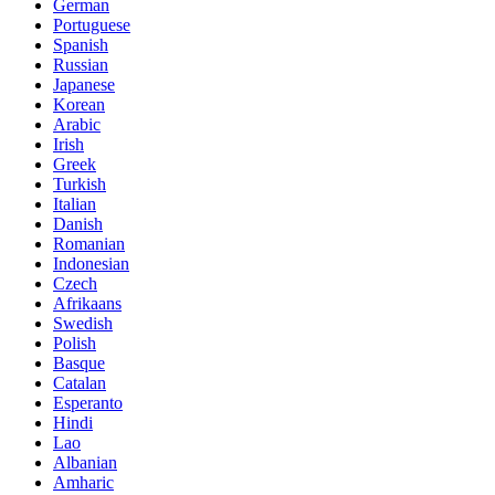
German
Portuguese
Spanish
Russian
Japanese
Korean
Arabic
Irish
Greek
Turkish
Italian
Danish
Romanian
Indonesian
Czech
Afrikaans
Swedish
Polish
Basque
Catalan
Esperanto
Hindi
Lao
Albanian
Amharic