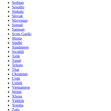
Serbian
Sesotho
Sinhala
Slovak
Slovenian
Somali
Samoan
Scots Gaelic
Shona
Sindhi
Sundanese
Swahili
Tajik
Tamil
Telugu
Thai
Ukrainian
Urdu
Uzbek
Vietnamese
Welsh
Xhosa
Yiddish
Yoruba
Zulu