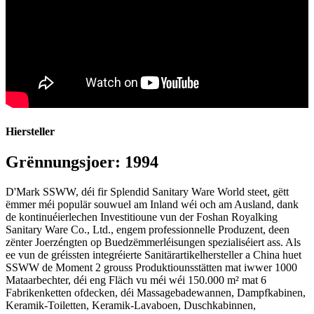
Hiersteller
Grënnungsjoer: 1994
D'Mark SSWW, déi fir Splendid Sanitary Ware World steet, gëtt
ëmmer méi populär souwuel am Inland wéi och am Ausland, dank
de kontinuéierlechen Investitioune vun der Foshan Royalking
Sanitary Ware Co., Ltd., engem professionnelle Produzent, deen
zënter Joerzéngten op Buedzëmmerléisungen spezialiséiert ass. Als
ee vun de gréissten integréierte Sanitärartikelhersteller a China huet
SSWW de Moment 2 grouss Produktiounsstätten mat iwwer 1000
Mataarbechter, déi eng Fläch vu méi wéi 150.000 m² mat 6
Fabrikenketten ofdecken, déi Massagebadewannen, Dampfkabinen,
Keramik-Toiletten, Keramik-Lavaboen, Duschkabinnen,