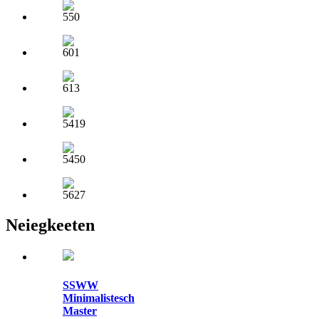
Neiegkeeten
SSWW
Minimalistesch
Master