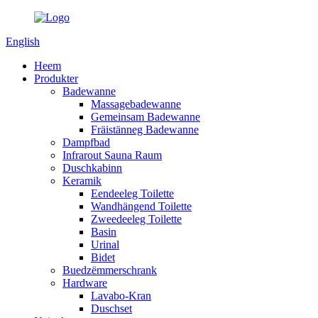
English
Heem
Produkter
Badewanne
Massagebadewanne
Gemeinsam Badewanne
Fräistänneg Badewanne
Dampfbad
Infrarout Sauna Raum
Duschkabinn
Keramik
Eendeeleg Toilette
Wandhängend Toilette
Zweedeeleg Toilette
Basin
Urinal
Bidet
Buedzëmmerschrank
Hardware
Lavabo-Kran
Duschset