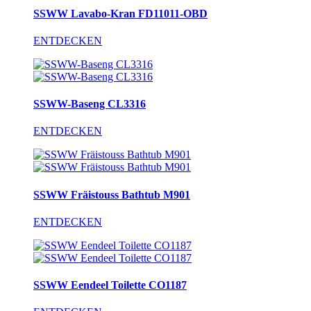
SSWW Lavabo-Kran FD11011-OBD
ENTDECKEN
SSWW-Baseng CL3316
ENTDECKEN
SSWW Fräistouss Bathtub M901
ENTDECKEN
SSWW Eendeel Toilette CO1187