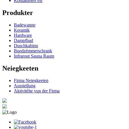
Kontaktéiert eis
Produkter
Badewanne
Keramik
Hardware
Dampfbad
Duschkabinn
Buedzëmmerschrank
Infrarout Sauna Raum
Neiegkeeten
Firma Neiegkeeten
Ausstellung
Aktivitéite vun der Firma