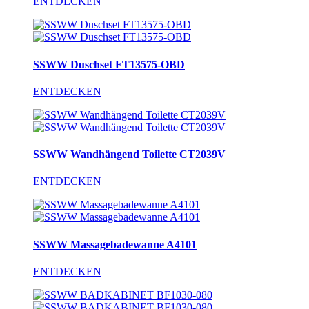
ENTDECKEN
SSWW Duschset FT13575-OBD
ENTDECKEN
SSWW Wandhängend Toilette CT2039V
ENTDECKEN
SSWW Massagebadewanne A4101
ENTDECKEN