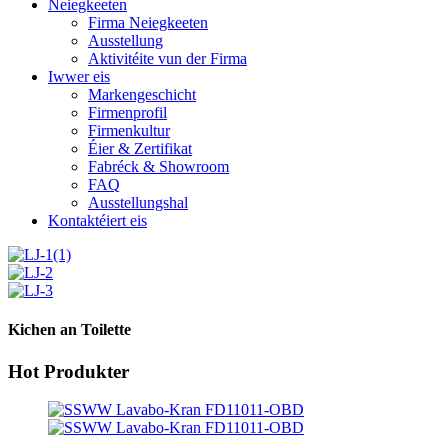
Neiegkeeten
Firma Neiegkeeten
Ausstellung
Aktivitéite vun der Firma
Iwwer eis
Markengeschicht
Firmenprofil
Firmenkultur
Éier & Zertifikat
Fabréck & Showroom
FAQ
Ausstellungshal
Kontaktéiert eis
Kichen an Toilette
Hot Produkter