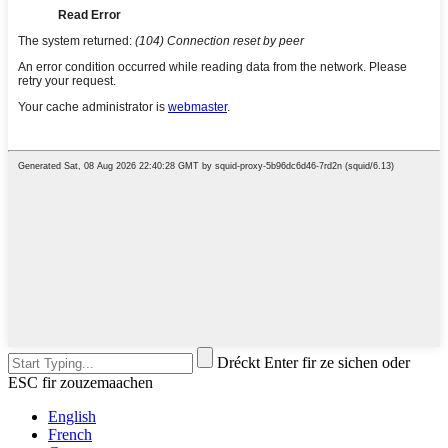
Dréckt Enter fir ze sichen oder
ESC fir zouzemaachen
English
French