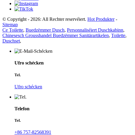
© Copyright - 2026: All Rechter reservéiert.
Hot Produkter
-
Sitemap
Ce Toilette
,
Buedzëmmer Dusch
,
Personnaliséiert Duschkabinn
,
Chinesesch Grousshandel Buedzëmmer Sanitärartikelen
,
Toilette
,
Duschset
,
Ufro schécken
Tel.
Ufro schécken
Telefon
Tel.
+86 757-82568391